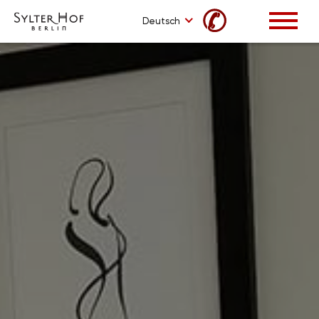
✆
Deutsch