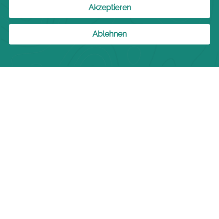
Doppelzimmer
JETZT BUCHEN
< Voheriges Zimmer
Nächstes Zimmer >
Bleib in der
Standard
Doppelzimmer
ZIMMER BUCHEN
Erleben Sie großzügigen Komfort in unseren Standard-
Doppelzimmern im Hotel Sylter Hof Berlin. Mit 22 m² sind diese
Zimmer ideal für längere Aufenthalte und verfügen über zwei