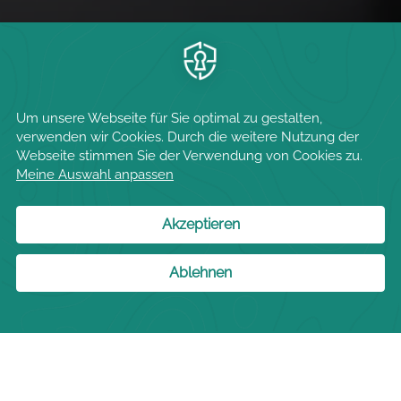
JETZT BUCHEN
< Vorherige
Nächste Sehenswürdigkeit
Sehenswürdigkeit
>