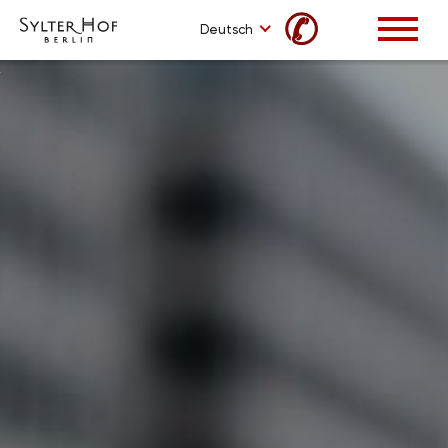
✆
Deutsch